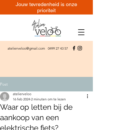
Jouw tevredenheid is onze
prioriteit
atelierveloo@gmail.com
0499 27 43 57
Post
atelierveloo
16 feb 2024
2 minuten om te lezen
Waar op letten bij de
aankoop van een
elektrische fiets?