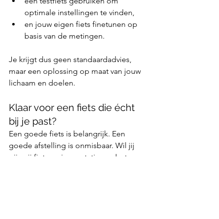
een testfiets gebruiken om 
optimale instellingen te vinden,
en jouw eigen fiets finetunen op 
basis van de metingen.
Je krijgt dus geen standaardadvies, 
maar een oplossing op maat van jouw 
lichaam en doelen.
Klaar voor een fiets die écht 
bij je past?
Een goede fiets is belangrijk. Een 
goede afstelling is onmisbaar. Wil jij 
pijnvrij fietsen, je prestaties verbeteren 
of zeker zijn van de juiste framemaat 
voor je volgende aankoop?
👉 Plan jouw professionele bikefitting 
bij Atelier Veloo:🔗 