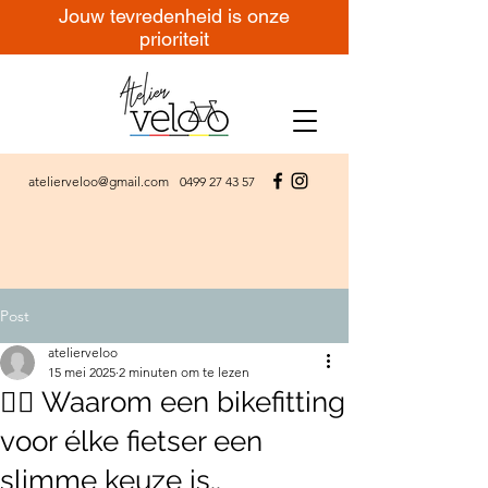
Jouw tevredenheid is onze
prioriteit
atelierveloo@gmail.com
0499 27 43 57
Post
atelierveloo
15 mei 2025
2 minuten om te lezen
🚴‍♂️ Waarom een bikefitting
voor élke fietser een
slimme keuze is..