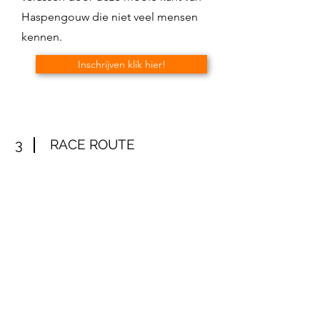
Haspengouw die niet veel mensen
kennen.
Inschrijven klik hier!
3
RACE ROUTE
50 of 80 km - GPX wordt de avond
ervoor via mail verzonden.
50 km - 325hm
80 km - 428hm
Inschrijven klik hier!